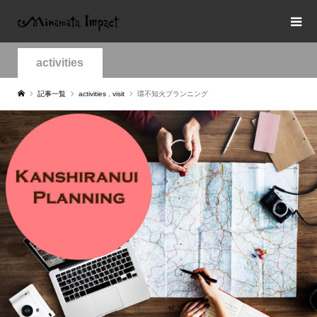
activities
記事一覧
activities
,
visit
環不知火プランニング