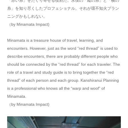
「赤い糸」をたぐり寄せる役割だ。水俣の「縦の糸」と「横の
糸」を知り尽くしたプロフェショナル。それが環不知火プラン
ニングかもしれない。
（by Minamata Impact)
Minamata is a treasure house of travel, learning, and
encounters. However, just as the word “red thread” is used to
describe encounters, there are probably different people who
should be connected by the “red thread” for each traveler. The
role of a travel and study guide is to bring together the “red
thread” of each person and each group. Kanshiranui Planning
is a professional who knows all the “warp and woof” of
Minamata.
（by Minamata Impact)