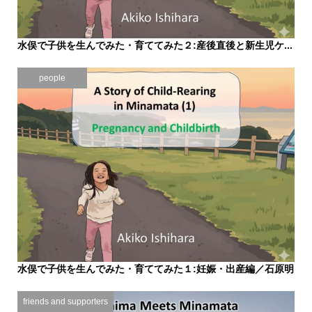
水俣で子供を生んでみた・育ててみた２:産後直後と新生児ケ...
2025.10.27
people
水俣で子供を生んでみた・育ててみた１:妊娠・出産編／石原明
子
2025.10.27
friends and supporters