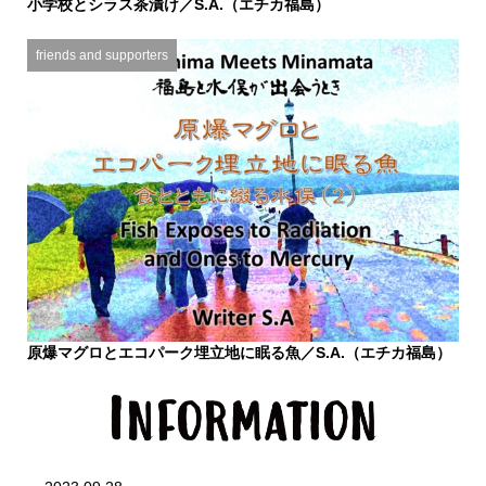
小学校とシラス茶漬け／S.A.（エチカ福島）
2025.10.26
friends and supporters
原爆マグロとエコパーク埋立地に眠る魚／S.A.（エチカ福島）
2025.10.26