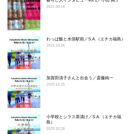
暮らし人インタビューvol.1／小田 純子
2021.09.16
わっぱ飯と水俣駅前／S.A.（エチカ福島）
2025.10.26
加賀田清子さんと出会う／斎藤純一
2025.10.25
小学校とシラス茶漬け／S.A.（エチカ福
島）
2025.10.26