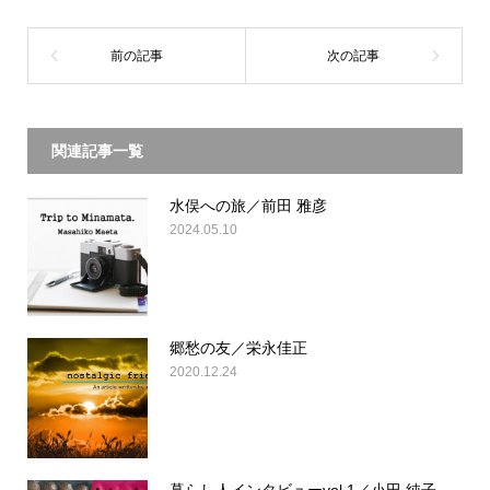
関連記事一覧
水俣への旅／前田 雅彦
2024.05.10
郷愁の友／栄永佳正
2020.12.24