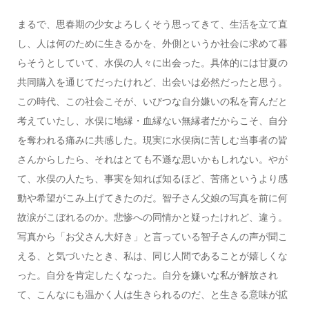
まるで、思春期の少女よろしくそう思ってきて、生活を立て直
し、人は何のために生きるかを、外側というか社会に求めて暮
らそうとしていて、水俣の人々に出会った。具体的には甘夏の
共同購入を通じてだったけれど、出会いは必然だったと思う。
この時代、この社会こそが、いびつな自分嫌いの私を育んだと
考えていたし、水俣に地縁・血縁ない無縁者だからこそ、自分
を奪われる痛みに共感した。現実に水俣病に苦しむ当事者の皆
さんからしたら、それはとても不遜な思いかもしれない。やが
て、水俣の人たち、事実を知れば知るほど、苦痛というより感
動や希望がこみ上げてきたのだ。智子さん父娘の写真を前に何
故涙がこぼれるのか。悲惨への同情かと疑ったけれど、違う。
写真から「お父さん大好き」と言っている智子さんの声が聞こ
える、と気づいたとき、私は、同じ人間であることが嬉しくな
った。自分を肯定したくなった。自分を嫌いな私が解放され
て、こんなにも温かく人は生きられるのだ、と生きる意味が拡