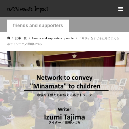
friends and supporters
記事一覧
friends and supporters
,
people
「水俣」を子どもたちに伝える
ネットワーク／田嶋いづみ