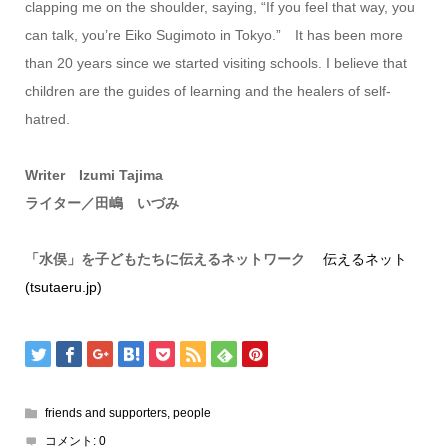
clapping me on the shoulder, saying, “If you feel that way, you
can talk, you’re Eiko Sugimoto in Tokyo.” It has been more
than 20 years since we started visiting schools. I believe that
children are the guides of learning and the healers of self-
hatred.
Writer Izumi Tajima
ライター／田嶋 いづみ
「水俣」を子どもたちに伝えるネットワーク
伝えるネット
(tsutaeru.jp)
friends and supporters
,
people
コメント:
0