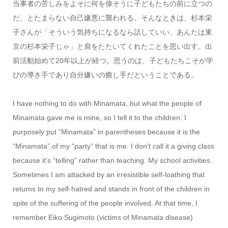
当事者の苦しみをよそに何を偉そうに子どもたちの前に立つの
だ、とたまらない自己嫌悪に襲われる。そんなときは、杉本栄
子さんが「そういう気持ちになるなら話していい、あんたは東
京の杉本栄子じゃ」と肩をたたいてくれたことを思い出す。出
前活動始めて20年以上が経つ。思うのは、子どもたちこそが学
びの導き手であり自分嫌いの癒し手だということである。
I have nothing to do with Minamata, but what the people of
Minamata gave me is mine, so I tell it to the children. I
purposely put “Minamata” in parentheses because it is the
“Minamata” of my “party” that is me. I don’t call it a giving class
because it’s “telling” rather than teaching. My school activities.
Sometimes I am attacked by an irresistible self-loathing that
returns to my self-hatred and stands in front of the children in
spite of the suffering of the people involved. At that time, I
remember Eiko Sugimoto (victims of Minamata disease)